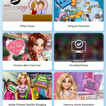
Office Kisses
Penguen Restoranı
SADECE PC
Princess Best Date Ever
MovieStarPlanet
Goldie Princess Reallife Shopping
Mommy Home Decoration