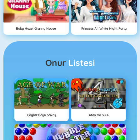
Baby Hazel Granny House
Princess All White Night Party
Onur
Listesi
Çağlar Boyu Savaş
Ateş Ve Su 4