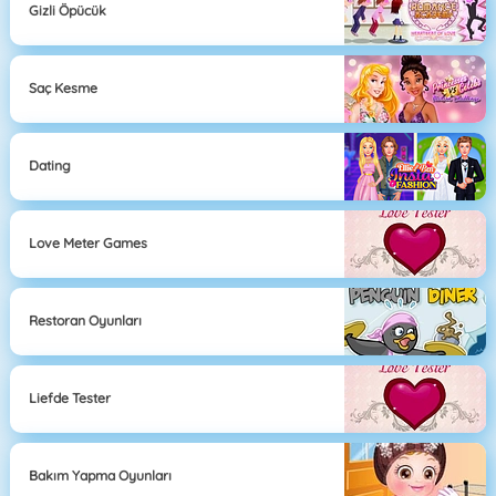
Gizli Öpücük
Saç Kesme
Dating
Love Meter Games
Restoran Oyunları
Liefde Tester
Bakım Yapma Oyunları