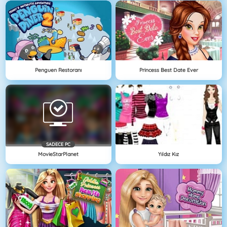
Penguen Restoranı
Princess Best Date Ever
SADECE PC
MovieStarPlanet
Yıldız Kız