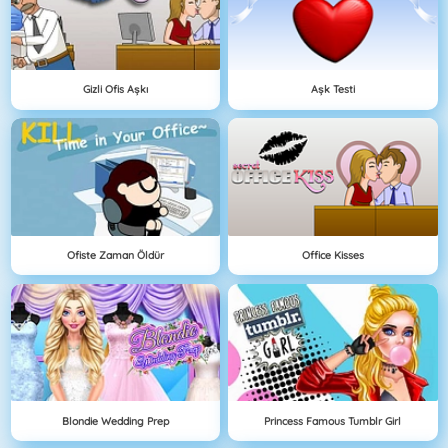
Gizli Ofis Aşkı
Aşk Testi
Ofiste Zaman Öldür
Office Kisses
Blondie Wedding Prep
Princess Famous Tumblr Girl