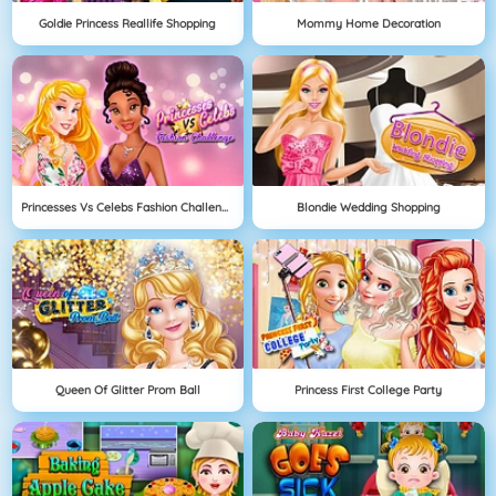
Goldie Princess Reallife Shopping
Mommy Home Decoration
Princesses Vs Celebs Fashion Challenge
Blondie Wedding Shopping
Queen Of Glitter Prom Ball
Princess First College Party