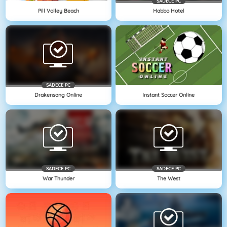
SADECE PC
Pill Volley Beach
Habbo Hotel
SADECE PC
Drakensang Online
Instant Soccer Online
SADECE PC
SADECE PC
War Thunder
The West