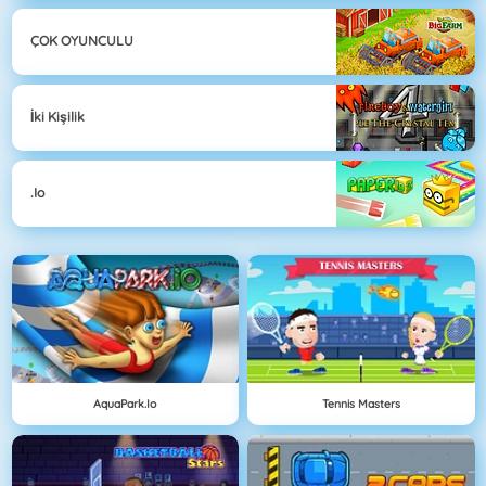
ÇOK OYUNCULU
İki Kişilik
.io
AquaPark.io
Tennis Masters