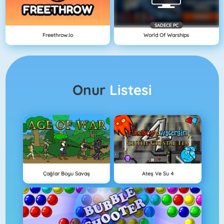
SADECE PC
Freethrow.io
World Of Warships
Onur
Listesi
Çağlar Boyu Savaş
Ateş Ve Su 4