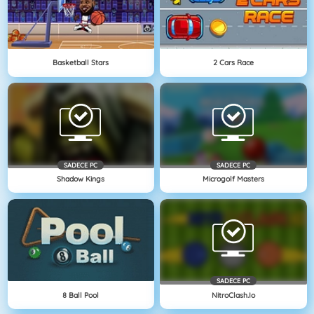
Basketball Stars
2 Cars Race
SADECE PC
SADECE PC
Shadow Kings
Microgolf Masters
SADECE PC
8 Ball Pool
NitroClash.io