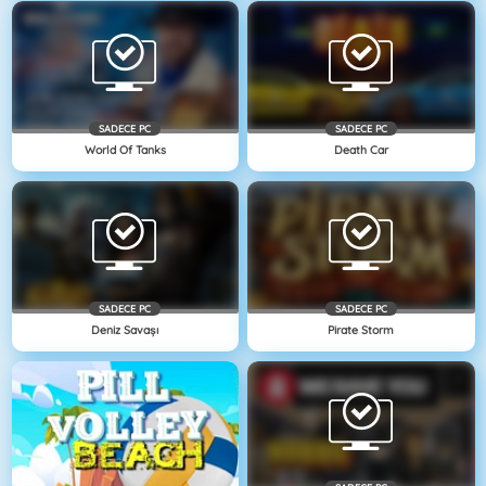
SADECE PC
SADECE PC
World Of Tanks
Death Car
SADECE PC
SADECE PC
Deniz Savaşı
Pirate Storm