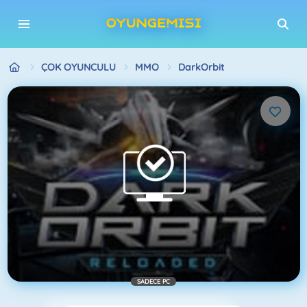
ÇOK OYUNCULU
MMO
DarkOrbit
SADECE PC