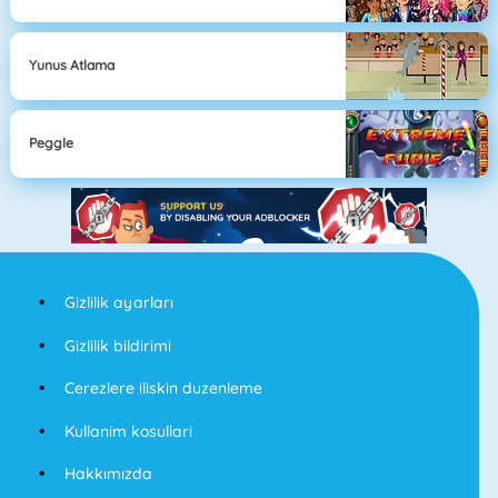
Yunus Atlama
Peggle
Gizlilik ayarları
Gizlilik bildirimi
Cerezlere iliskin duzenleme
Kullanim kosullari
Hakkımızda