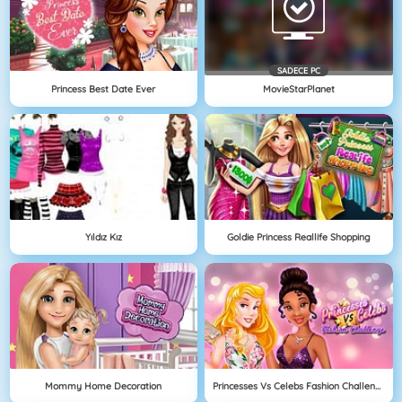
SADECE PC
Princess Best Date Ever
MovieStarPlanet
Yıldız Kız
Goldie Princess Reallife Shopping
Mommy Home Decoration
Princesses Vs Celebs Fashion Challenge