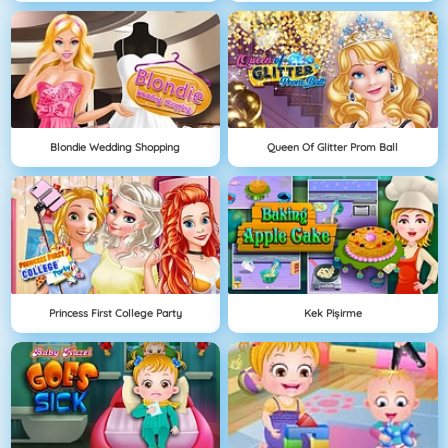
Blondie Wedding Shopping
Queen Of Glitter Prom Ball
Princess First College Party
Kek Pişirme