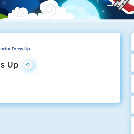
octor Dress Up
ss Up