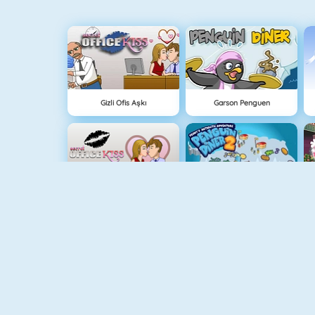
Gizli Ofis Aşkı
Garson Penguen
Office Kisses
Penguen Restoranı
Yıldız Kız
Goldie Princess Reallife Shopping