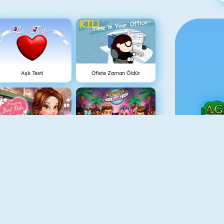
Aşk Testi
Ofiste Zaman Öldür
Princess Best Date Ever
MovieStarPlanet
Ç
Mommy Home Decoration
Princesses Vs Celebs Fashion Challenge