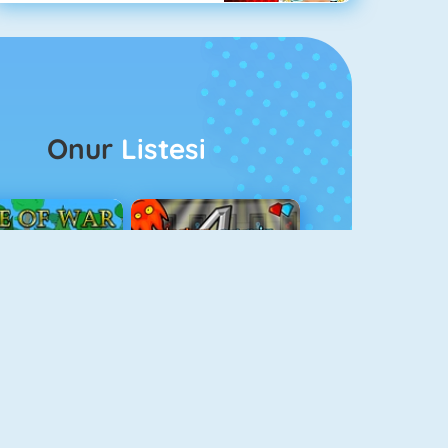
Onur
Listesi
ağlar Boyu Savaş
Ateş Ve Su 4