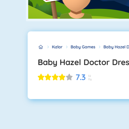
Kızlar
Baby Games
Baby Hazel D
Baby Hazel Doctor Dre
7.3
32
Oy