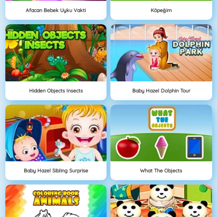
Afacan Bebek Uyku Vakti
Köpeğim
Hidden Objects Insects
Baby Hazel Dolphin Tour
Baby Hazel Sibling Surprise
What The Objects