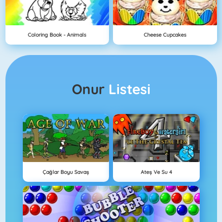
Coloring Book - Animals
Cheese Cupcakes
Onur
Listesi
Çağlar Boyu Savaş
Ateş Ve Su 4