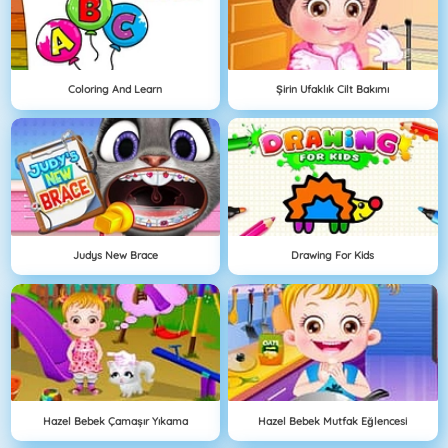
Coloring And Learn
Şirin Ufaklık Cilt Bakımı
Judys New Brace
Drawing For Kids
Hazel Bebek Çamaşır Yıkama
Hazel Bebek Mutfak Eğlencesi