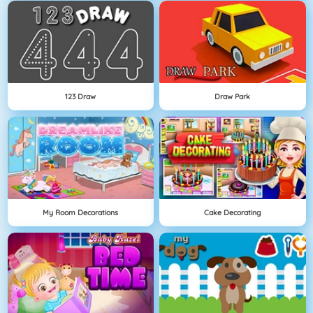
123 Draw
Draw Park
My Room Decorations
Cake Decorating