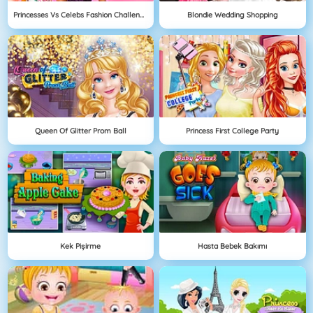
Princesses Vs Celebs Fashion Challenge
Blondie Wedding Shopping
Queen Of Glitter Prom Ball
Princess First College Party
Kek Pişirme
Hasta Bebek Bakımı