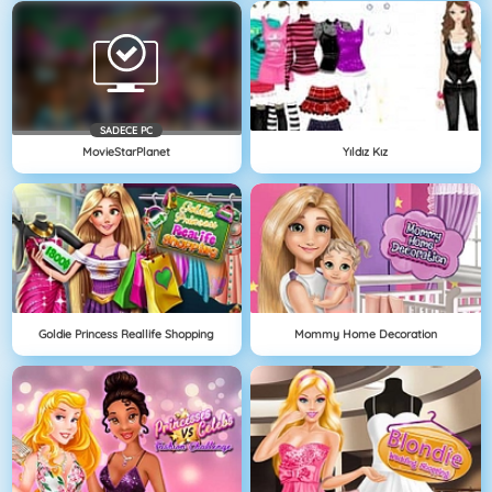
SADECE PC
MovieStarPlanet
Yıldız Kız
Goldie Princess Reallife Shopping
Mommy Home Decoration