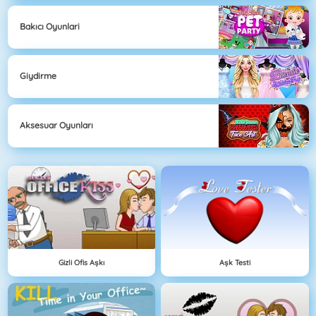
Bakıcı Oyunlari
Giydirme
Aksesuar Oyunları
Gizli Ofis Aşkı
Aşk Testi