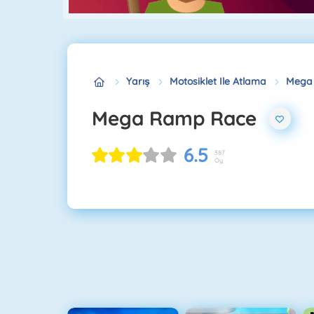
Yarış
Motosiklet Ile Atlama
Mega
Mega Ramp Race
6.5
387
Oy