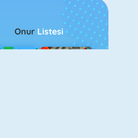
Onur
Listesi
ağlar Boyu Savaş
Ateş Ve Su 4
Balon Patlatma 3