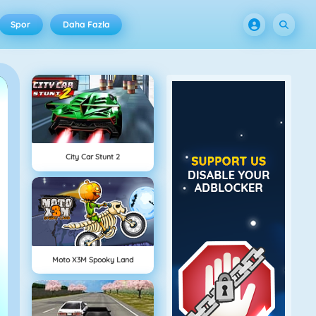
Spor
Daha Fazla
City Car Stunt 2
Moto X3M Spooky Land