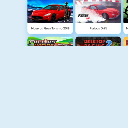
Maserati Gran Turismo 2018
Furious Drift
Furious Racing HD
Masaüstü Yarışı 2
Speed Racer 2
Moto X3M