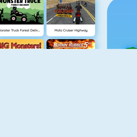
Monster Truck Forest Delivery
Moto Cruiser Highway
Big Monsters Racing
Burnin Rubber 5 XS
Ç
Road Fight
Rally Racer