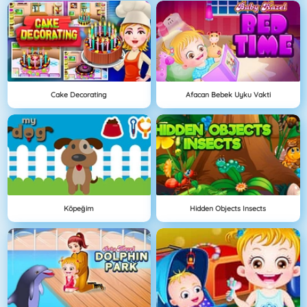
Cake Decorating
Afacan Bebek Uyku Vakti
Köpeğim
Hidden Objects Insects