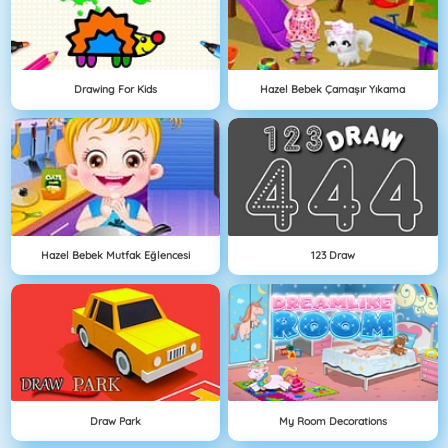
Drawing For Kids
Hazel Bebek Çamaşır Yıkama
Hazel Bebek Mutfak Eğlencesi
123 Draw
Draw Park
My Room Decorations