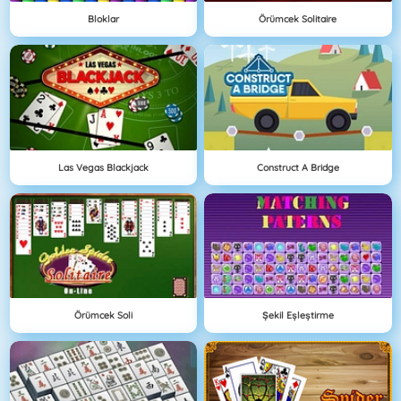
Bloklar
Örümcek Solitaire
Las Vegas Blackjack
Construct A Bridge
Örümcek Soli
Şekil Eşleştirme