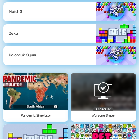
Match 3
Zeka
Baloncuk Oyunu
SADECE PC
Pandemic Simulator
Warzone Sniper