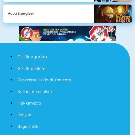
Aqua Energizer
Gizlilik ayarları
Gizlilik bildirimi
Cerezlere iliskin duzenleme
Kullanim kosullari
Hakkımızda
İletişim
duyurmak