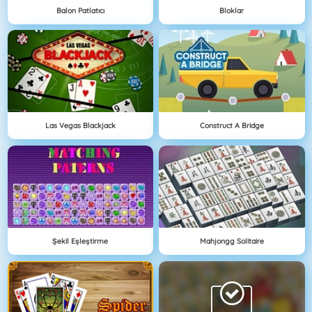
Balon Patlatıcı
Bloklar
Las Vegas Blackjack
Construct A Bridge
Şekil Eşleştirme
Mahjongg Solitaire