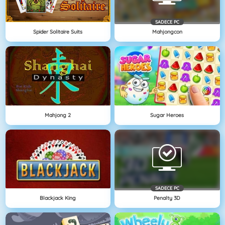
SADECE PC
Spider Solitaire Suits
Mahjongcon
Mahjong 2
Sugar Heroes
SADECE PC
Blackjack King
Penalty 3D