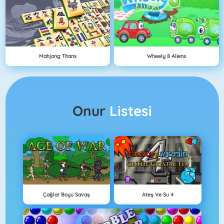
Mahjong Titans
Wheely 8 Aliens
Onur
Listesi
Çağlar Boyu Savaş
Ateş Ve Su 4