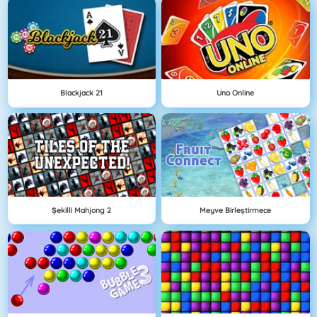
Blackjack 21
Uno Online
Şekilli Mahjong 2
Meyve Birleştirmece