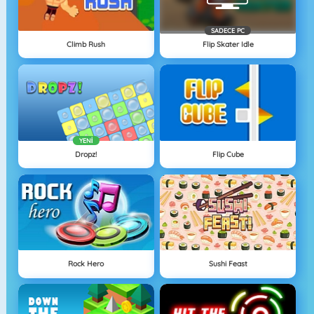
SADECE PC
Climb Rush
Flip Skater Idle
YENI
Dropz!
Flip Cube
Rock Hero
Sushi Feast