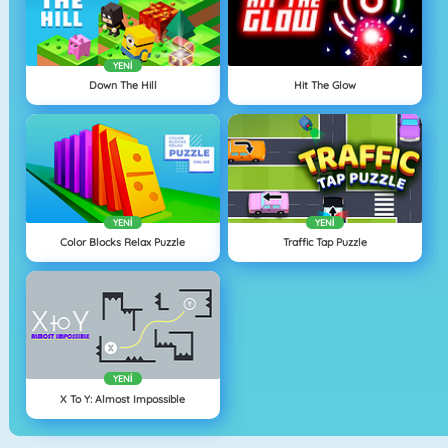
YENI
Down The Hill
Hit The Glow
YENI
YENI
Color Blocks Relax Puzzle
Traffic Tap Puzzle
YENI
X To Y: Almost Impossible