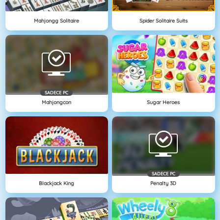
Mahjongg Solitaire
Spider Solitaire Suits
SADECE PC
Mahjongcon
Sugar Heroes
SADECE PC
Blackjack King
Penalty 3D