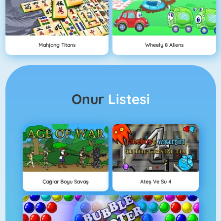
Mahjong Titans
Wheely 8 Aliens
Onur
Listesi
Çağlar Boyu Savaş
Ateş Ve Su 4