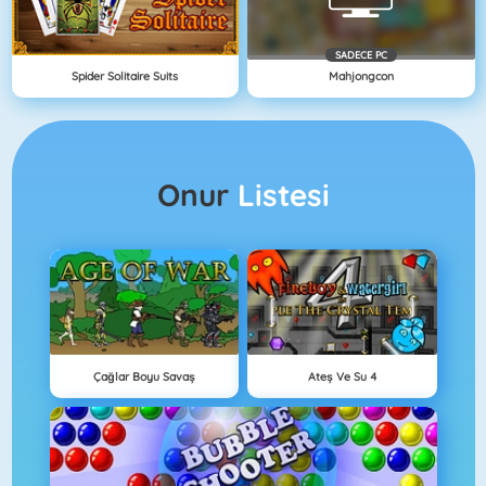
SADECE PC
Spider Solitaire Suits
Mahjongcon
Onur
Listesi
Çağlar Boyu Savaş
Ateş Ve Su 4