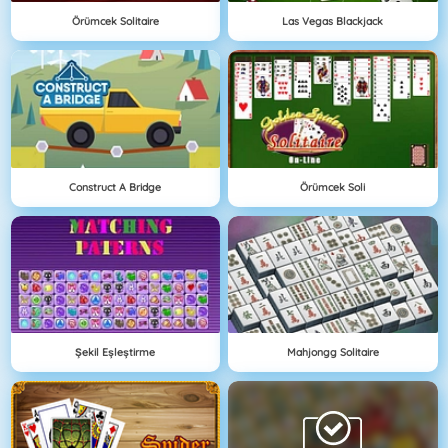
Örümcek Solitaire
Las Vegas Blackjack
Construct A Bridge
Örümcek Soli
Şekil Eşleştirme
Mahjongg Solitaire