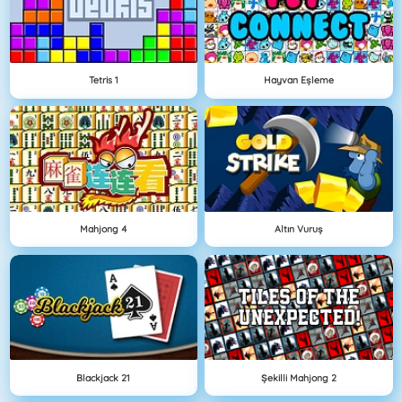
Tetris 1
Hayvan Eşleme
Mahjong 4
Altın Vuruş
Blackjack 21
Şekilli Mahjong 2