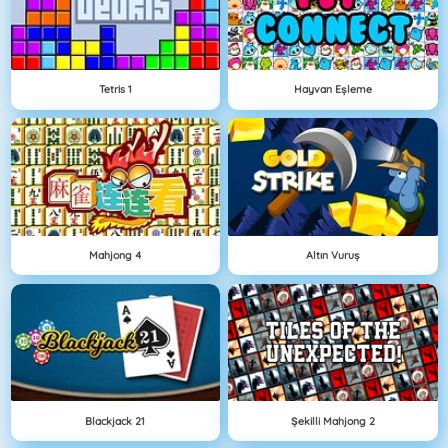
Tetris 1
Hayvan Eşleme
Mahjong 4
Altın Vuruş
Blackjack 21
Şekilli Mahjong 2