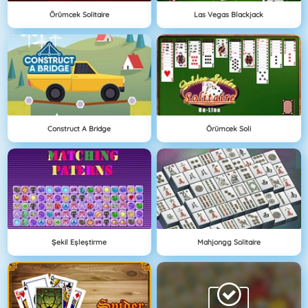
Örümcek Solitaire
Las Vegas Blackjack
Construct A Bridge
Örümcek Soli
Şekil Eşleştirme
Mahjongg Solitaire