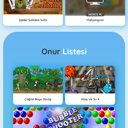
SADECE PC
Spider Solitaire Suits
Mahjongcon
Onur
Listesi
Çağlar Boyu Savaş
Ateş Ve Su 4