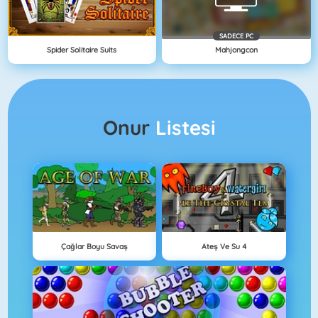
SADECE PC
Spider Solitaire Suits
Mahjongcon
Onur
Listesi
Çağlar Boyu Savaş
Ateş Ve Su 4