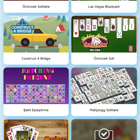
Örümcek Solitaire
Las Vegas Blackjack
Construct A Bridge
Örümcek Soli
Şekil Eşleştirme
Mahjongg Solitaire