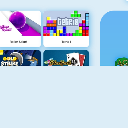
Roller Splat!
Tetris 1
Altın Vuruş
Blackjack 21
Ç
Hilal Solitaire 3
Balon Patlatıcı