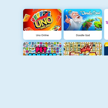
Uno Online
Doodle God
Hayvan Eşleme
Mahjong 4
Şekilli Mahjong 2
Meyve Birleştirmece