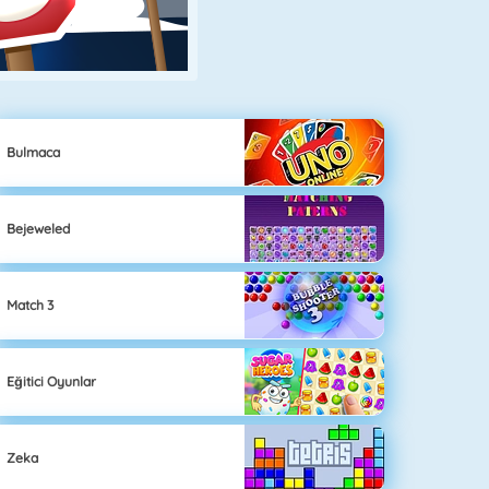
Bulmaca
Bejeweled
Match 3
Eğitici Oyunlar
Zeka