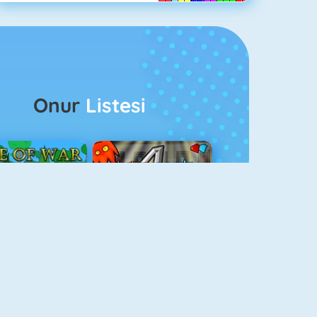
Onur
Listesi
ağlar Boyu Savaş
Ateş Ve Su 4