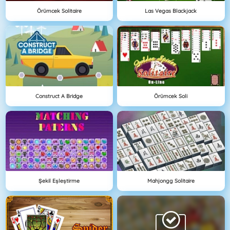
Örümcek Solitaire
Las Vegas Blackjack
Construct A Bridge
Örümcek Soli
Şekil Eşleştirme
Mahjongg Solitaire