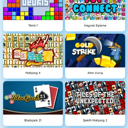
Tetris 1
Hayvan Eşleme
Mahjong 4
Altın Vuruş
Blackjack 21
Şekilli Mahjong 2