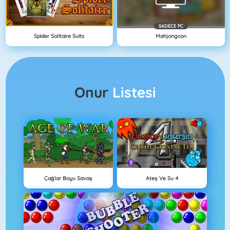
SADECE PC
Spider Solitaire Suits
Mahjongcon
Onur
Listesi
Çağlar Boyu Savaş
Ateş Ve Su 4