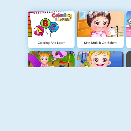
Coloring And Learn
Şirin Ufaklık Cilt Bakımı
Hazel Bebek Çamaşır Yıkama
Hazel Bebek Mutfak Eğlencesi
My Room Decorations
Cake Decorating