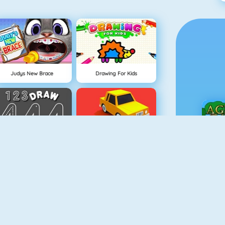
Judys New Brace
Drawing For Kids
123 Draw
Draw Park
Ç
Afacan Bebek Uyku Vakti
Köpeğim