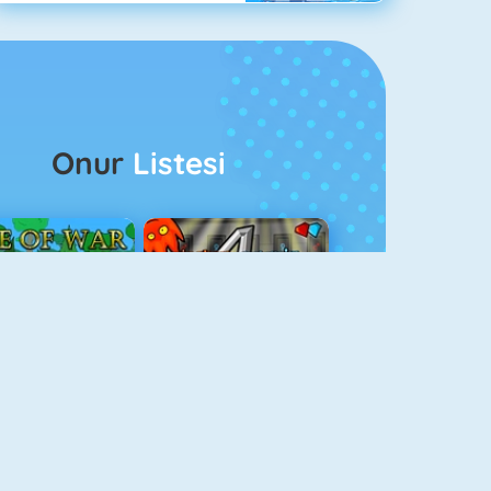
Onur
Listesi
ağlar Boyu Savaş
Ateş Ve Su 4