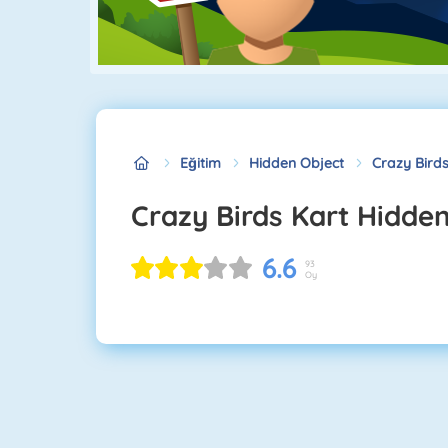
Eğitim
Hidden Object
Crazy Birds
Crazy Birds Kart Hidde
6.6
93
Oy