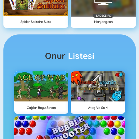
SADECE PC
Spider Solitaire Suits
Mahjongcon
Onur
Listesi
Çağlar Boyu Savaş
Ateş Ve Su 4