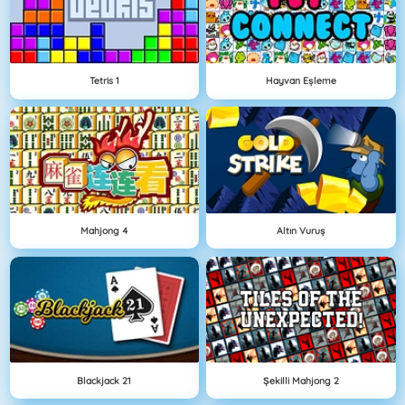
Tetris 1
Hayvan Eşleme
Mahjong 4
Altın Vuruş
Blackjack 21
Şekilli Mahjong 2