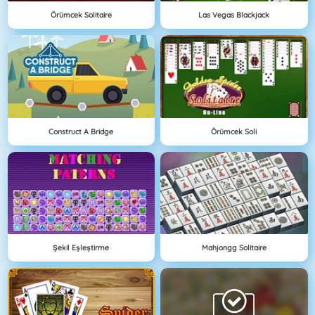
Örümcek Solitaire
Las Vegas Blackjack
Construct A Bridge
Örümcek Soli
Şekil Eşleştirme
Mahjongg Solitaire