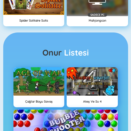
SADECE PC
Spider Solitaire Suits
Mahjongcon
Onur
Listesi
Çağlar Boyu Savaş
Ateş Ve Su 4