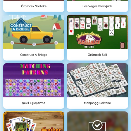
Örümcek Solitaire
Las Vegas Blackjack
Construct A Bridge
Örümcek Soli
Şekil Eşleştirme
Mahjongg Solitaire