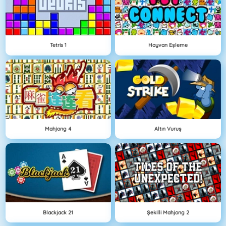
Tetris 1
Hayvan Eşleme
Mahjong 4
Altın Vuruş
Blackjack 21
Şekilli Mahjong 2