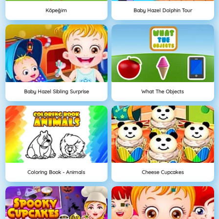
Köpeğim
Baby Hazel Dolphin Tour
Baby Hazel Sibling Surprise
What The Objects
Coloring Book - Animals
Cheese Cupcakes