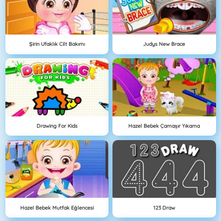
Şirin Ufaklık Cilt Bakımı
Judys New Brace
Drawing For Kids
Hazel Bebek Çamaşır Yıkama
Hazel Bebek Mutfak Eğlencesi
123 Draw