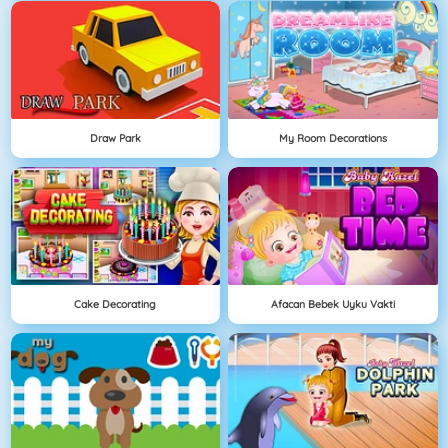
Draw Park
My Room Decorations
Cake Decorating
Afacan Bebek Uyku Vakti