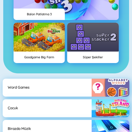
Balon Patlatma 3
Goodgame Big Farm
Süper Şekiller
Word Games
Çocuk
Birazda Müzik