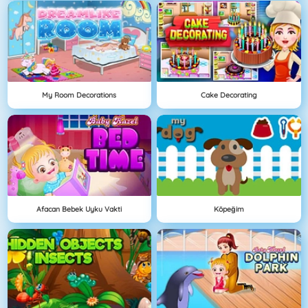
My Room Decorations
Cake Decorating
Afacan Bebek Uyku Vakti
Köpeğim