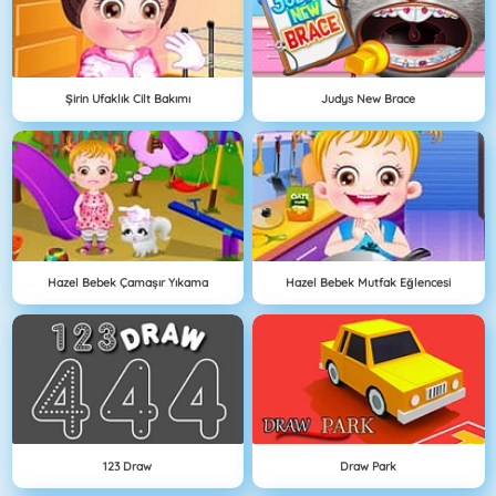
Şirin Ufaklık Cilt Bakımı
Judys New Brace
Hazel Bebek Çamaşır Yıkama
Hazel Bebek Mutfak Eğlencesi
123 Draw
Draw Park