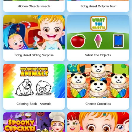
Hidden Objects Insects
Baby Hazel Dolphin Tour
Baby Hazel Sibling Surprise
What The Objects
Coloring Book - Animals
Cheese Cupcakes