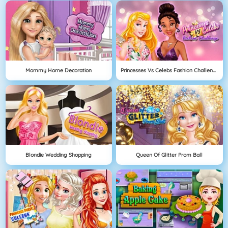
Mommy Home Decoration
Princesses Vs Celebs Fashion Challenge
Blondie Wedding Shopping
Queen Of Glitter Prom Ball