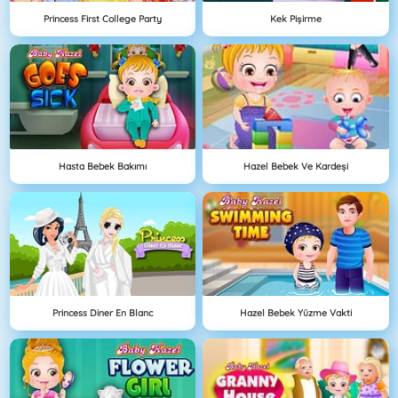
Princess First College Party
Kek Pişirme
Hasta Bebek Bakımı
Hazel Bebek Ve Kardeşi
Princess Diner En Blanc
Hazel Bebek Yüzme Vakti