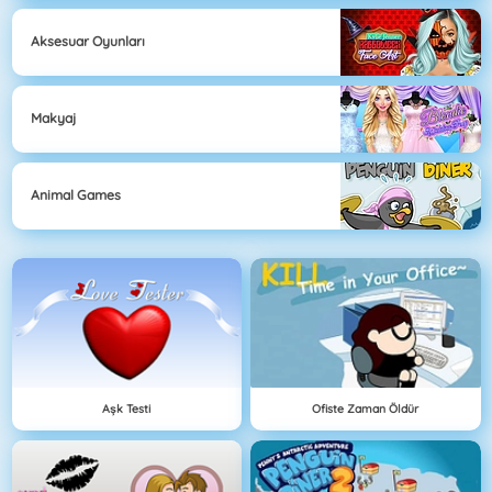
Aksesuar Oyunları
Makyaj
Animal Games
Aşk Testi
Ofiste Zaman Öldür