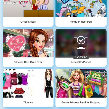
Office Kisses
Penguen Restoranı
SADECE PC
Princess Best Date Ever
MovieStarPlanet
Yıldız Kız
Goldie Princess Reallife Shopping