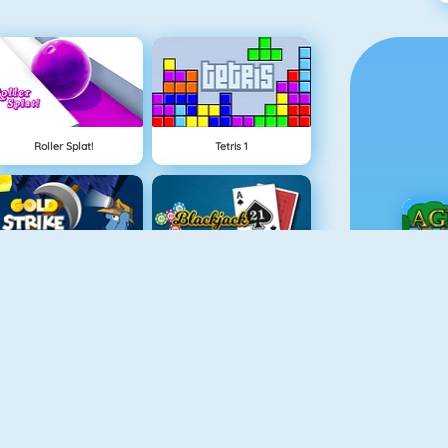
Roller Splat!
Tetris 1
Altın Vuruş
Blackjack 21
Ç
Hilal Solitaire 3
Balon Patlatıcı