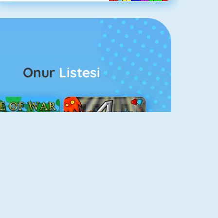
Onur
Listesi
ağlar Boyu Savaş
Ateş Ve Su 4