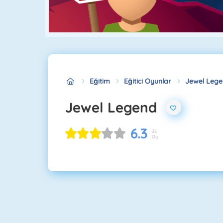
Eğitim
Eğitici Oyunlar
Jewel Leg
Jewel Legend
6.3
35
Oy