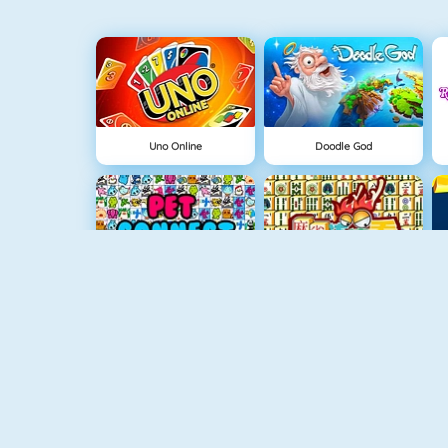
Uno Online
Doodle God
Hayvan Eşleme
Mahjong 4
Şekilli Mahjong 2
Meyve Birleştirmece