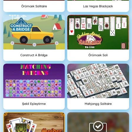
Örümcek Solitaire
Las Vegas Blackjack
Construct A Bridge
Örümcek Soli
Şekil Eşleştirme
Mahjongg Solitaire