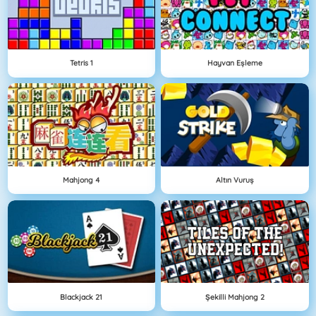
Tetris 1
Hayvan Eşleme
Mahjong 4
Altın Vuruş
Blackjack 21
Şekilli Mahjong 2