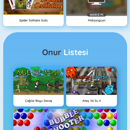
SADECE PC
Spider Solitaire Suits
Mahjongcon
Onur
Listesi
Çağlar Boyu Savaş
Ateş Ve Su 4