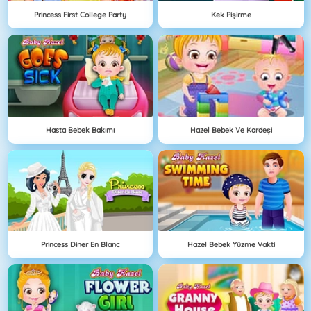
Princess First College Party
Kek Pişirme
Hasta Bebek Bakımı
Hazel Bebek Ve Kardeşi
Princess Diner En Blanc
Hazel Bebek Yüzme Vakti