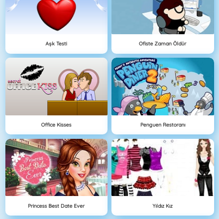
Aşk Testi
Ofiste Zaman Öldür
Office Kisses
Penguen Restoranı
Princess Best Date Ever
Yıldız Kız