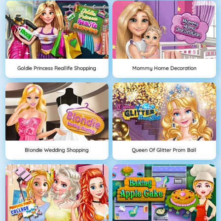
Goldie Princess Reallife Shopping
Mommy Home Decoration
Blondie Wedding Shopping
Queen Of Glitter Prom Ball