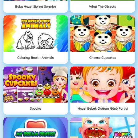
Baby Hazel Sibling Surprise
What The Objects
Coloring Book - Animals
Cheese Cupcakes
Spooky
Hazel Bebek Doğum Günü Partisi