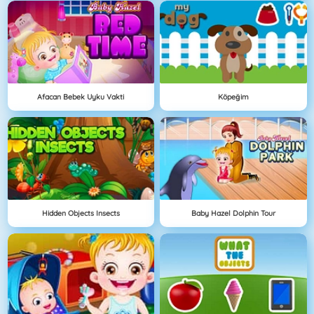
Afacan Bebek Uyku Vakti
Köpeğim
Hidden Objects Insects
Baby Hazel Dolphin Tour