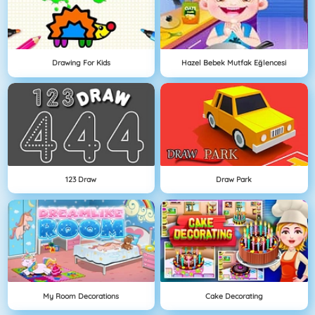
Drawing For Kids
Hazel Bebek Mutfak Eğlencesi
123 Draw
Draw Park
My Room Decorations
Cake Decorating