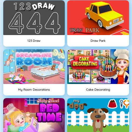
123 Draw
Draw Park
My Room Decorations
Cake Decorating