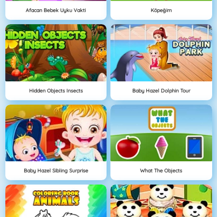
Afacan Bebek Uyku Vakti
Köpeğim
Hidden Objects Insects
Baby Hazel Dolphin Tour
Baby Hazel Sibling Surprise
What The Objects