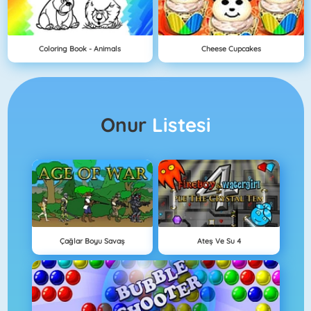
Coloring Book - Animals
Cheese Cupcakes
Onur
Listesi
Çağlar Boyu Savaş
Ateş Ve Su 4