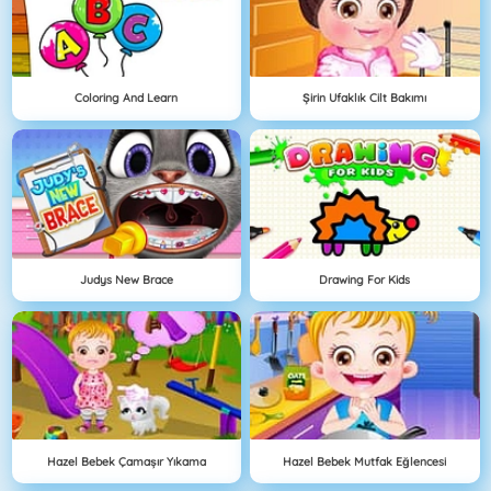
Coloring And Learn
Şirin Ufaklık Cilt Bakımı
Judys New Brace
Drawing For Kids
Hazel Bebek Çamaşır Yıkama
Hazel Bebek Mutfak Eğlencesi