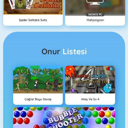
SADECE PC
Spider Solitaire Suits
Mahjongcon
Onur
Listesi
Çağlar Boyu Savaş
Ateş Ve Su 4