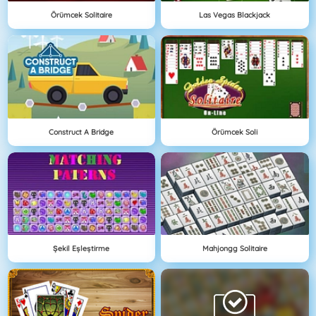
Örümcek Solitaire
Las Vegas Blackjack
Construct A Bridge
Örümcek Soli
Şekil Eşleştirme
Mahjongg Solitaire