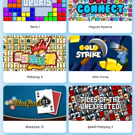
Tetris 1
Hayvan Eşleme
Mahjong 4
Altın Vuruş
Blackjack 21
Şekilli Mahjong 2