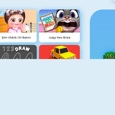
Şirin Ufaklık Cilt Bakımı
Judys New Brace
123 Draw
Draw Park
Ç
Afacan Bebek Uyku Vakti
Köpeğim