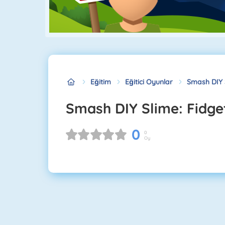
Eğitim
Eğitici Oyunlar
Smash DIY S
Smash DIY Slime: Fidge
0
0
Oy