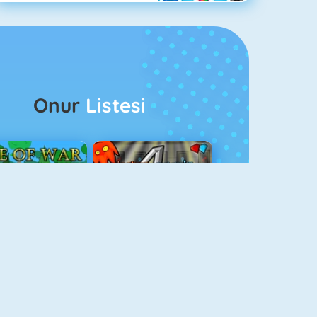
Onur
Listesi
ağlar Boyu Savaş
Ateş Ve Su 4