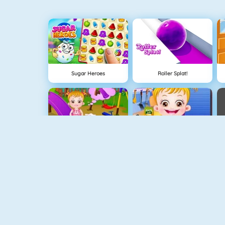
Sugar Heroes
Roller Splat!
Hazel Bebek Çamaşır Yıkama
Hazel Bebek Mutfak Eğlencesi
My Room Decorations
Cake Decorating