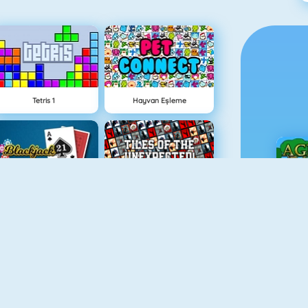
Tetris 1
Hayvan Eşleme
Blackjack 21
Şekilli Mahjong 2
Ç
Balon Patlatıcı
Bloklar