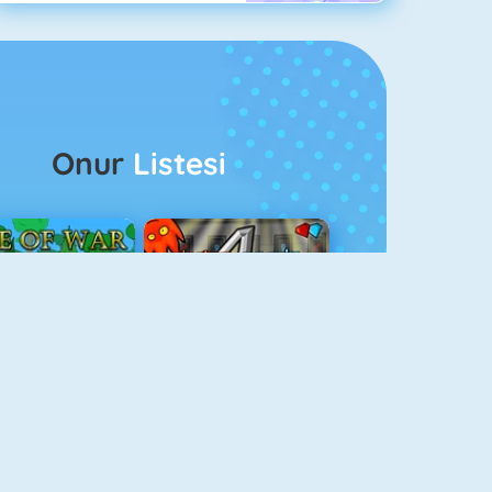
Onur
Listesi
ağlar Boyu Savaş
Ateş Ve Su 4