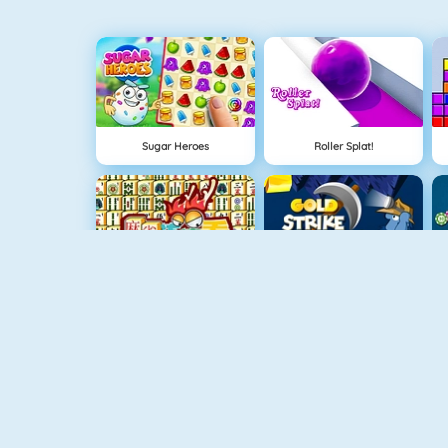
Sugar Heroes
Roller Splat!
Mahjong 4
Altın Vuruş
Meyve Birleştirmece
Hilal Solitaire 3