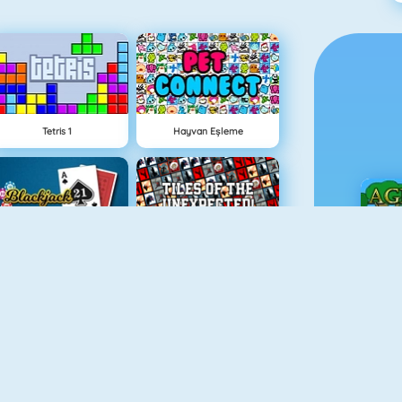
Tetris 1
Hayvan Eşleme
Blackjack 21
Şekilli Mahjong 2
Ç
Balon Patlatıcı
Bloklar