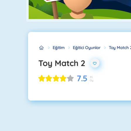
Eğitim
Eğitici Oyunlar
Toy Match 
Toy Match 2
7.5
35
Oy