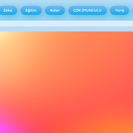
Zeka
Eğitim
Kızlar
ÇOK OYUNCULU
Yarış