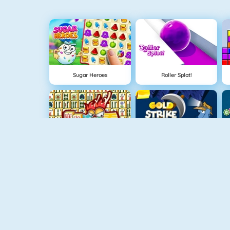
Sugar Heroes
Roller Splat!
Mahjong 4
Altın Vuruş
Meyve Birleştirmece
Hilal Solitaire 3