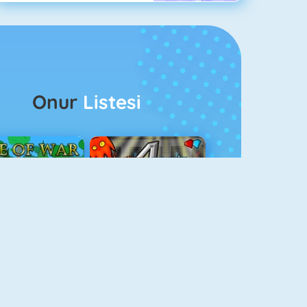
Onur
Listesi
ağlar Boyu Savaş
Ateş Ve Su 4