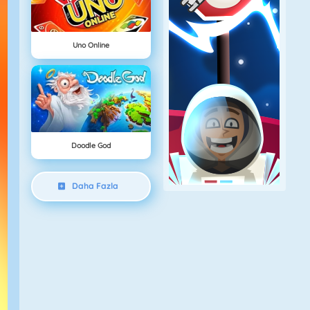
Uno Online
Doodle God
Daha Fazla