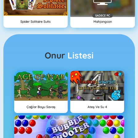
SADECE PC
Spider Solitaire Suits
Mahjongcon
Onur
Listesi
Çağlar Boyu Savaş
Ateş Ve Su 4