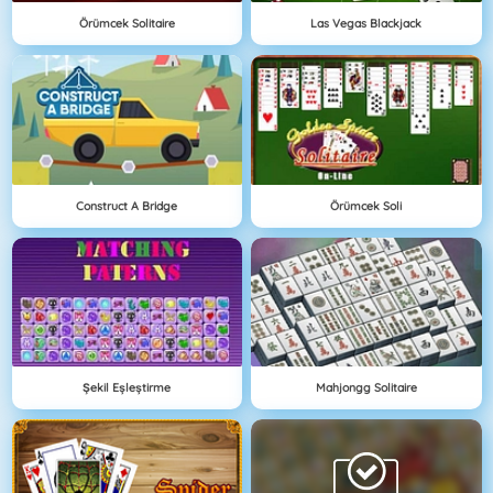
Örümcek Solitaire
Las Vegas Blackjack
Construct A Bridge
Örümcek Soli
Şekil Eşleştirme
Mahjongg Solitaire