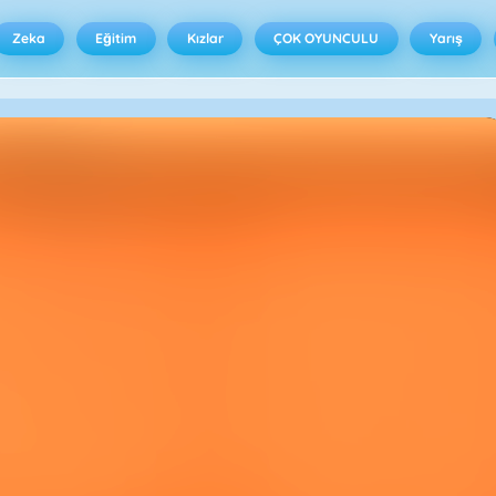
Zeka
Eğitim
Kızlar
ÇOK OYUNCULU
Yarış