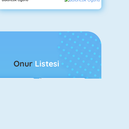
Onur
Listesi
ağlar Boyu Savaş
Ateş Ve Su 4