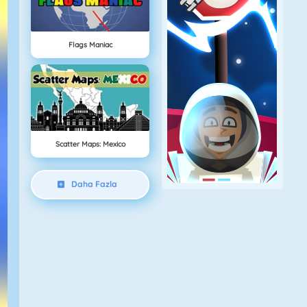
Flags Maniac
Scatter Maps: Mexico
Daha Fazla