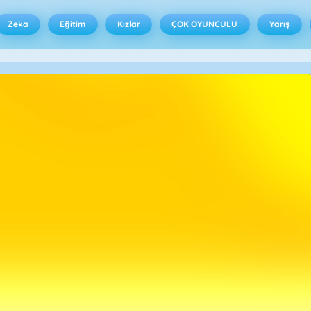
Zeka
Eğitim
Kızlar
ÇOK OYUNCULU
Yarış