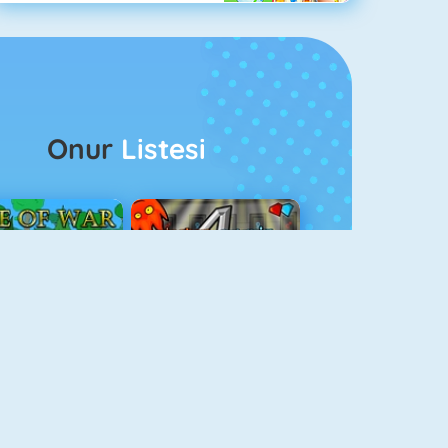
Onur
Listesi
ağlar Boyu Savaş
Ateş Ve Su 4