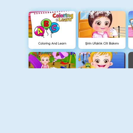
Coloring And Learn
Şirin Ufaklık Cilt Bakımı
Hazel Bebek Çamaşır Yıkama
Hazel Bebek Mutfak Eğlencesi
My Room Decorations
Cake Decorating