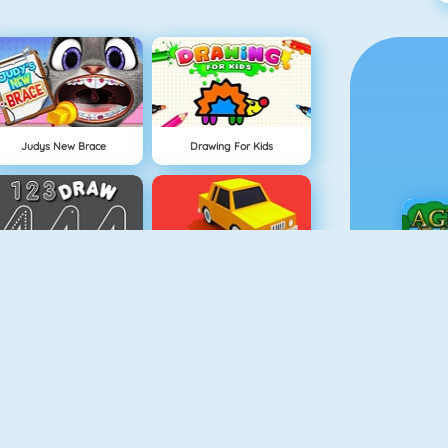
Judys New Brace
Drawing For Kids
123 Draw
Draw Park
Ç
Afacan Bebek Uyku Vakti
Köpeğim