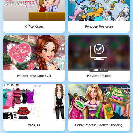
Office Kisses
Penguen Restoranı
SADECE PC
Princess Best Date Ever
MovieStarPlanet
Yıldız Kız
Goldie Princess Reallife Shopping