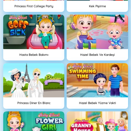
Princess First College Party
Kek Pişirme
Hasta Bebek Bakımı
Hazel Bebek Ve Kardeşi
Princess Diner En Blanc
Hazel Bebek Yüzme Vakti