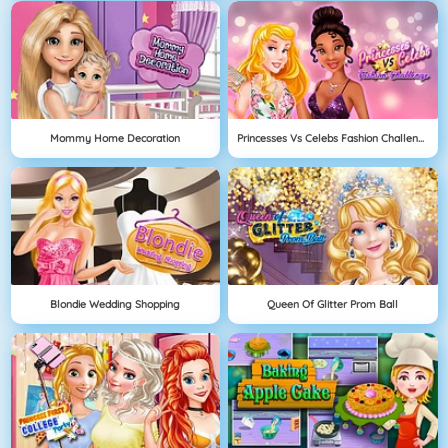
Mommy Home Decoration
Princesses Vs Celebs Fashion Challenge
Blondie Wedding Shopping
Queen Of Glitter Prom Ball