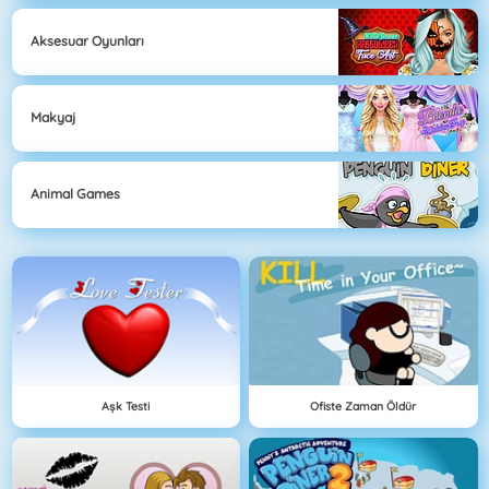
Aksesuar Oyunları
Makyaj
Animal Games
Aşk Testi
Ofiste Zaman Öldür