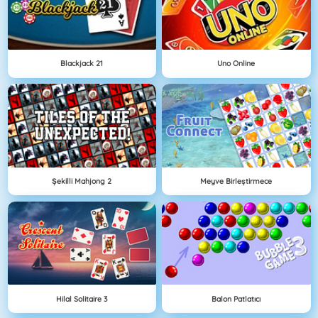
Blackjack 21
Uno Online
Şekilli Mahjong 2
Meyve Birleştirmece
Hilal Solitaire 3
Balon Patlatıcı