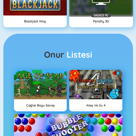
SADECE PC
Blackjack King
Penalty 3D
Onur
Listesi
Çağlar Boyu Savaş
Ateş Ve Su 4