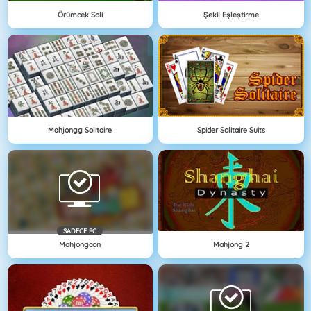
Örümcek Soli
Şekil Eşleştirme
Mahjongg Solitaire
Spider Solitaire Suits
SADECE PC
Mahjongcon
Mahjong 2