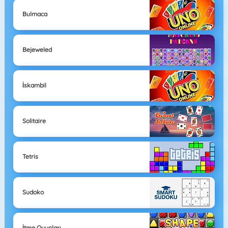
Bulmaca
Bejeweled
İskambil
Solitaire
Tetris
Sudoko
İtme Oyunları