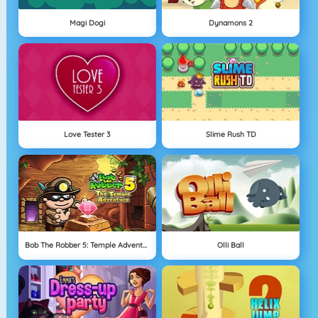
Magi Dogi
Dynamons 2
Love Tester 3
Slime Rush TD
Bob The Robber 5: Temple Adventure
Olli Ball