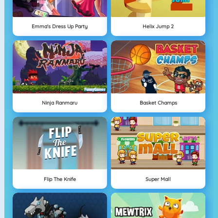
Emma's Dress Up Party
Helix Jump 2
Ninja Ranmaru
Basket Champs
Flip The Knife
Super Mall