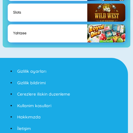
Slots
Yahtzee
Gizlilik ayarları
Gizlilik bildirimi
Cerezlere iliskin duzenleme
Kullanim kosullari
Hakkımızda
İletişim