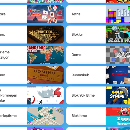
aire
Tetris
anç
Bloklar
irleme
Dama
siyon
ino
Rummikub
h
ktirmeyen
Blok Yok Etme
lar
erleştirme
Blok İtme