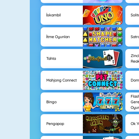
İskambil
Solit
İtme Oyunları
Satr
Zinc
Tahta
Reak
Mahjong Connect
Dom
Flas
Bingo
Gere
Oyun
Pengapop
Ok Y