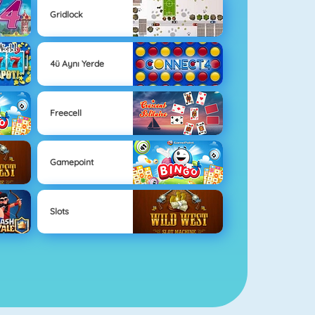
Gridlock
4ü Aynı Yerde
Freecell
Gamepoint
Slots