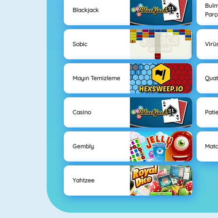
Bul
Blackjack
Parç
Sobic
Virü
Mayın Temizleme
Quat
Casino
Pati
Gembly
Matc
Yahtzee