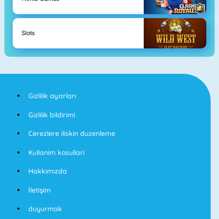
Slots
Gizlilik ayarları
Gizlilik bildirimi
Cerezlere iliskin duzenleme
Kullanim kosullari
Hakkımızda
İletişim
duyurmak