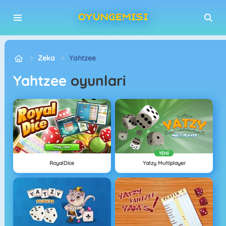
Zeka
Yahtzee
Yahtzee
oyunlari
YENI
RoyalDice
Yatzy Multiplayer