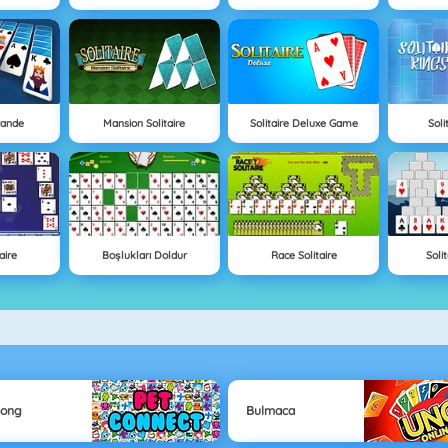
rande
Mansion Solitaire
Solitaire Deluxe Game
Soli
taire
Boşlukları Doldur
Race Solitaire
Solit
jong
Bulmaca