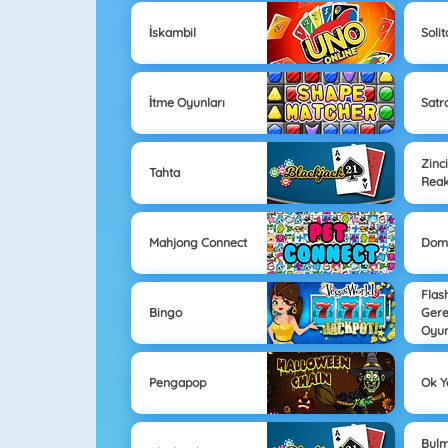
İskambil
Solit
İtme Oyunları
Satr
Zinc
Tahta
Reak
Mahjong Connect
Dom
Flas
Bingo
Gere
Oyun
Pengapop
Ok Y
Bul