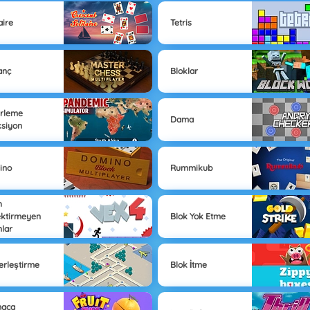
aire
Tetris
anç
Bloklar
irleme
Dama
siyon
ino
Rummikub
h
ktirmeyen
Blok Yok Etme
lar
erleştirme
Blok İtme
maca