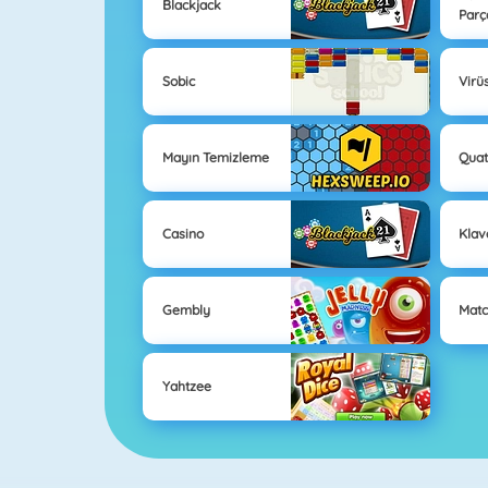
Blackjack
Parç
Sobic
Virü
Mayın Temizleme
Quat
Casino
Klav
Gembly
Matc
Yahtzee