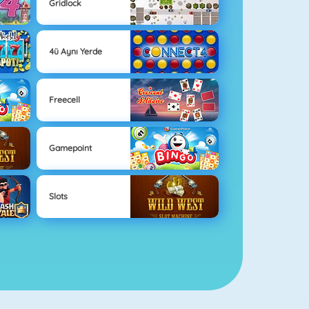
Gridlock
4ü Aynı Yerde
Freecell
Gamepoint
Slots