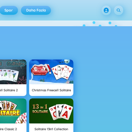
Spor
Daha Fazla
ll Solitaire 2
Christmas Freecell Solitaire
ire Classic 2
Solitaire 13in1 Collection