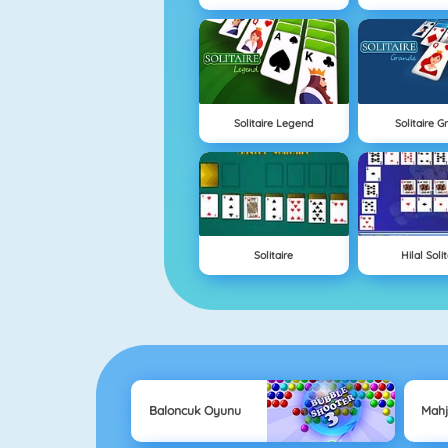
Solitaire Legend
Solitaire G
Solitaire
Hilal Soli
Baloncuk Oyunu
Mah