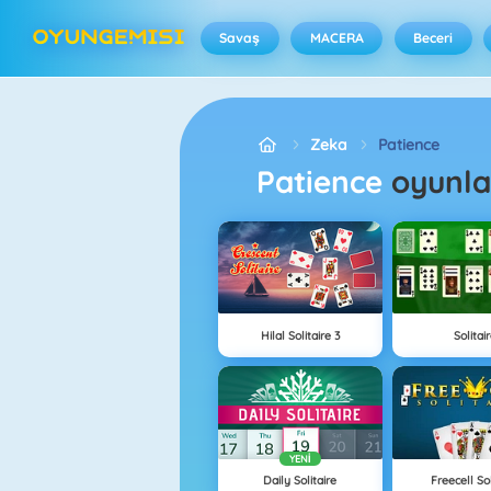
Savaş
MACERA
Beceri
Zeka
Patience
Patience
oyunla
Hilal Solitaire 3
Solitai
YENI
Daily Solitaire
Freecell Sol