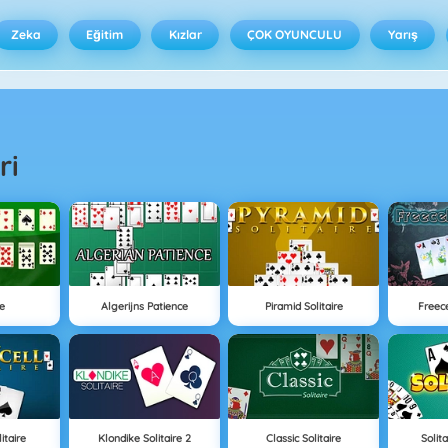
Zeka
Eğitim
Kızlar
ÇOK OYUNCULU
Yarış
ri
re
Algerijns Patience
Piramid Solitaire
Freece
itaire
Klondike Solitaire 2
Classic Solitaire
Solita