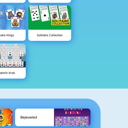
taire Kings
Solitaire Collection
aire'in Kralı
Bejeweled