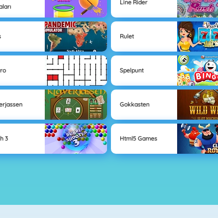
Line Rider
aları
s
Rulet
ro
Spelpunt
erjassen
Gokkasten
h 3
Html5 Games