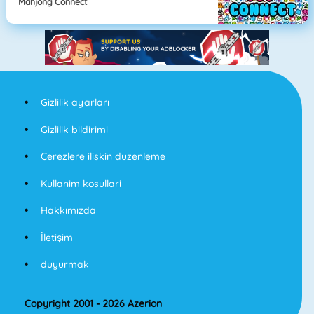
Mahjong Connect
Gizlilik ayarları
Gizlilik bildirimi
Cerezlere iliskin duzenleme
Kullanim kosullari
Hakkımızda
İletişim
duyurmak
Copyright 2001 - 2026 Azerion