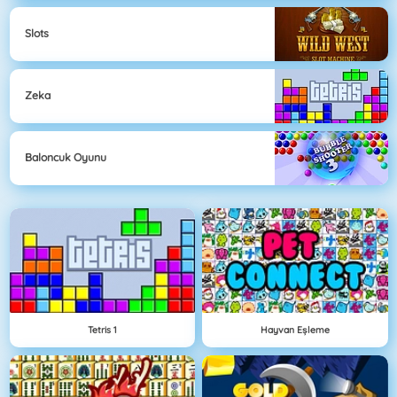
Slots
Zeka
Baloncuk Oyunu
Tetris 1
Hayvan Eşleme