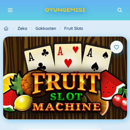
Zeka
Gokkasten
Fruit Slots