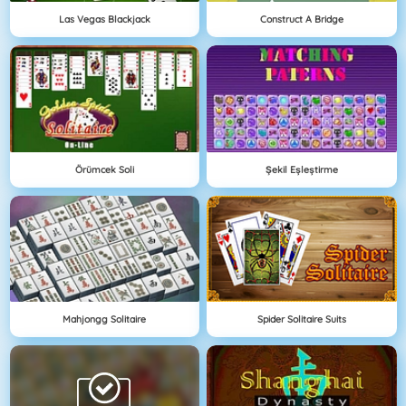
Las Vegas Blackjack
Construct A Bridge
Örümcek Soli
Şekil Eşleştirme
Mahjongg Solitaire
Spider Solitaire Suits