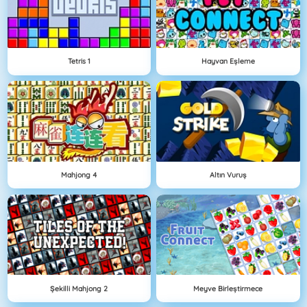
Tetris 1
Hayvan Eşleme
Mahjong 4
Altın Vuruş
Şekilli Mahjong 2
Meyve Birleştirmece