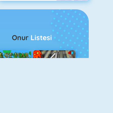
Onur
Listesi
ağlar Boyu Savaş
Ateş Ve Su 4