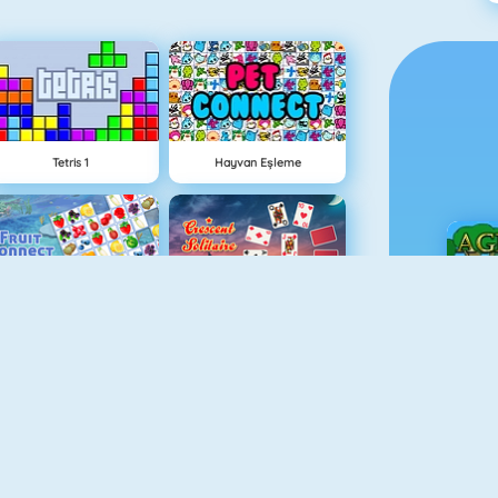
Tetris 1
Hayvan Eşleme
Meyve Birleştirmece
Hilal Solitaire 3
Ç
Örümcek Solitaire
Las Vegas Blackjack