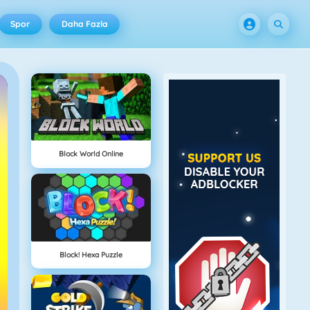
Spor
Daha Fazla
Block World Online
Block! Hexa Puzzle