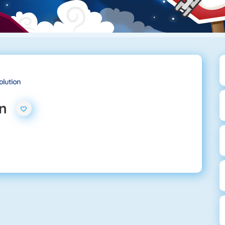
lution
n