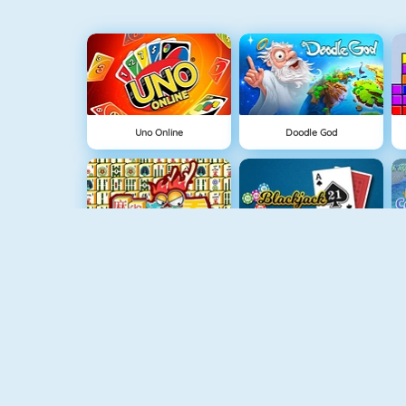
Uno Online
Doodle God
Mahjong 4
Blackjack 21
Balon Patlatıcı
Bloklar