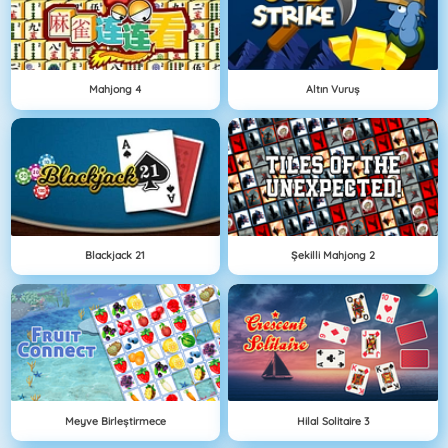
Mahjong 4
Altın Vuruş
Blackjack 21
Şekilli Mahjong 2
Meyve Birleştirmece
Hilal Solitaire 3