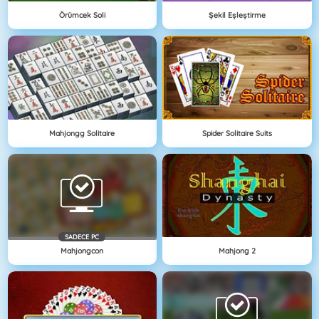
Örümcek Soli
Şekil Eşleştirme
Mahjongg Solitaire
Spider Solitaire Suits
SADECE PC
Mahjongcon
Mahjong 2