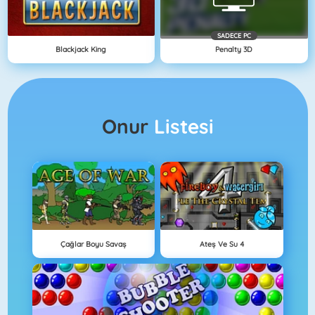
SADECE PC
Blackjack King
Penalty 3D
Onur
Listesi
Çağlar Boyu Savaş
Ateş Ve Su 4