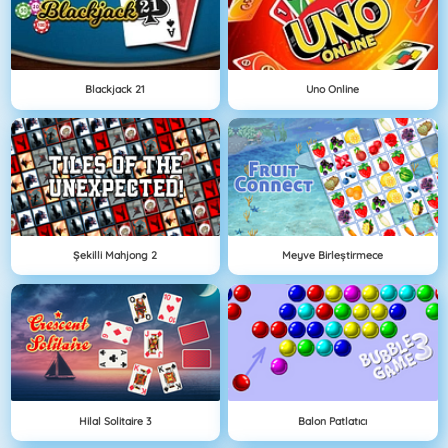
Blackjack 21
Uno Online
Şekilli Mahjong 2
Meyve Birleştirmece
Hilal Solitaire 3
Balon Patlatıcı