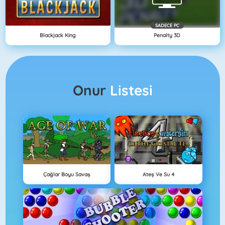
SADECE PC
Blackjack King
Penalty 3D
Onur
Listesi
Çağlar Boyu Savaş
Ateş Ve Su 4