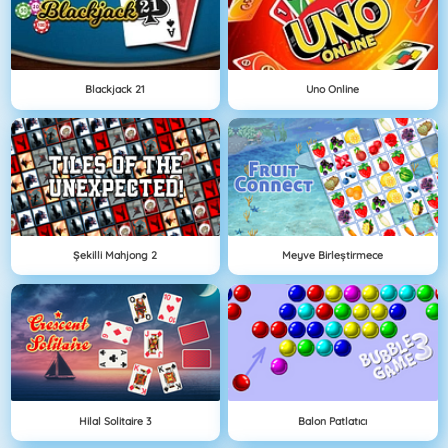
Blackjack 21
Uno Online
Şekilli Mahjong 2
Meyve Birleştirmece
Hilal Solitaire 3
Balon Patlatıcı