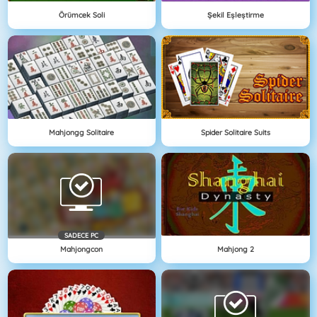
Örümcek Soli
Şekil Eşleştirme
Mahjongg Solitaire
Spider Solitaire Suits
SADECE PC
Mahjongcon
Mahjong 2