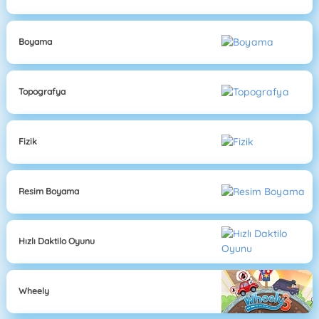
Boyama
Topografya
Fizik
Resim Boyama
Hızlı Daktilo Oyunu
Wheely