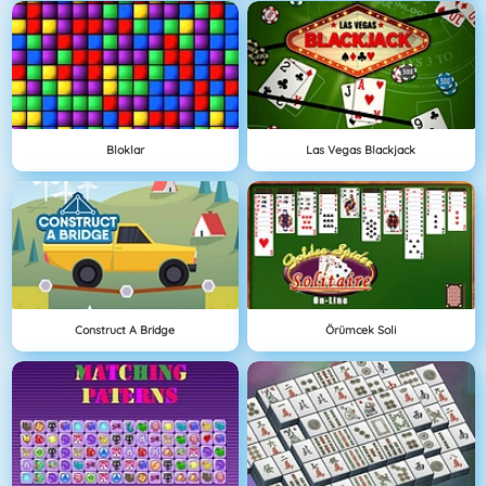
Bloklar
Las Vegas Blackjack
Construct A Bridge
Örümcek Soli