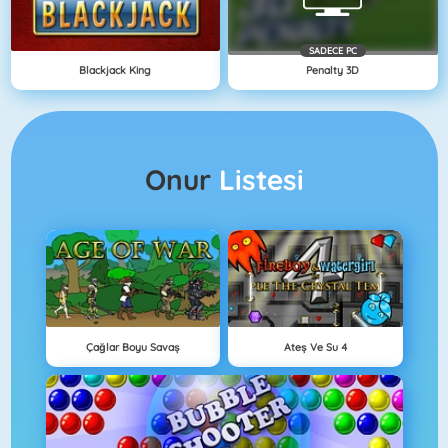
SADECE PC
Blackjack King
Penalty 3D
Onur
Listesi
Çağlar Boyu Savaş
Ateş Ve Su 4